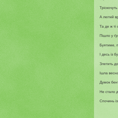
Тріскочуть
А лютий вр
Та де ж ті
Пішло у ґр
Буятиме, п
І десь із б
Злетить до 
Ішла весн
Думок бен
Не стало ді
Спочинь із