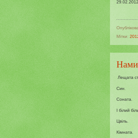
29.02.201
Опубліков
Мітки:
201
Нами
Лещата ст
Син.
Соната.
І білий біл
Цвіль.
Кімната.