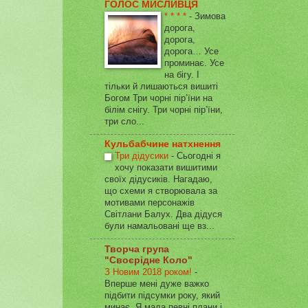
ГОЛОС МИСЛИВЦЯ
* * * *
-
Зимова
дорога,
дорога,
дорога… Усе
проминає. Усе
на бігу. І
тільки й лишаються вишиті
Богом Три чорні пір’їни на
білім снігу. Три чорні пір’їни,
три сло...
Кульбабчине натхнення
Три дідусики
-
Сьогодні я
хочу показати вишитими
своїх дідусиків. Нагадаю,
що схеми я створювала за
мотивами персонажів
Світлани Балух. Два дідуся
були намальовані ще вз...
Творча група
"Своєрідне Коло"
З Новим 2018 роком!
-
Вперше мені дуже важко
підбити підсумки року, який
минає. Я мала певні плани і