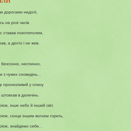
и дорогами недолі,
сь на розі часів.
ас ставав покотиполем,
ав, а дехто і не жив.
і, безсонно, неспинно,
 з чужих сновидінь...
ер пронизливий у спину
 штовхав в далечінь.
рієм, інше небо й інший світ,
рієм, сонце іншим вогнем горить,
рієм, знайдемо себе...