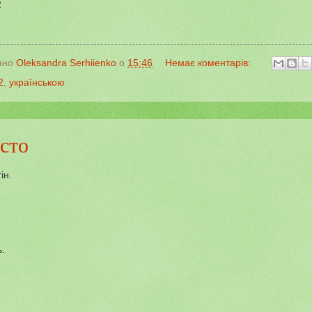
2
ано
Oleksandra Serhiienko
о
15:46
Немає коментарів:
2
,
українською
сто
ін.
ь.