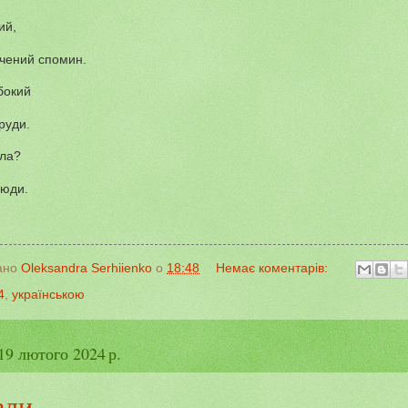
ий,
чений спомин.
бокий
руди.
ила?
сюди.
ано
Oleksandra Serhiienko
о
18:48
Немає коментарів:
4
,
українською
19 лютого 2024 р.
али