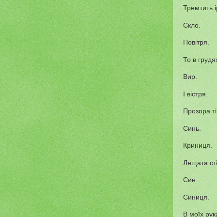
Тремтить і
Скло.
Повітря.
То в грудя
Вир.
І вістря.
Прозора ті
Синь.
Криниця.
Лещата сті
Син.
Синиця.
В моїх рук