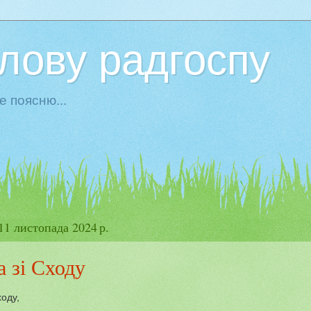
олову радгоспу
е поясню...
11 листопада 2024 р.
 зі Сходу
ходу,