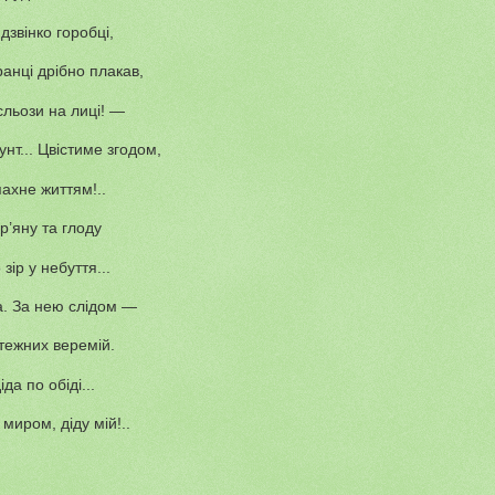
 дзвінко горобці,
анці дрібно плакав,
 сльози на лиці! —
унт... Цвістиме згодом,
ахне життям!..
ур’яну та глоду
зір у небуття...
а. За нею слідом —
тежних веремій.
да по обіді...
 миром, діду мій!..