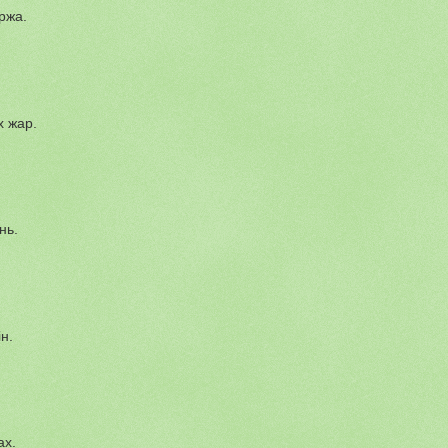
ржа.
х жар.
нь.
н.
ах.