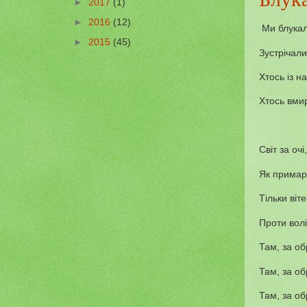
►
2017
(1)
►
2016
(12)
Ми блукал
►
2015
(45)
Зустрічали
Хтось із н
Хтось вмир
Світ за оч
Як примари
Тільки віт
Проти волі
Там, за об
Там, за об
Там, за об