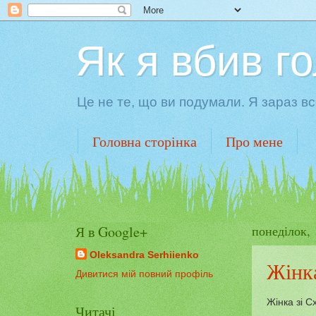
Як я вбив г
Це не те, що ви подумали. Я зараз вс
Головна сторінка
Про мене
Я в Google+
понеділок, 
Oleksandra Serhiienko
Жінка
Дивитися мій повний профіль
Жінка зі С
Читачі