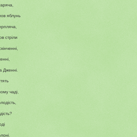
гаряча,
мов яблунь
ерпляча,
ов стріли
кінченні,
енні,
а Дженні.
гтять
ому чаді,
лодість,
дість?
оді
олоні.