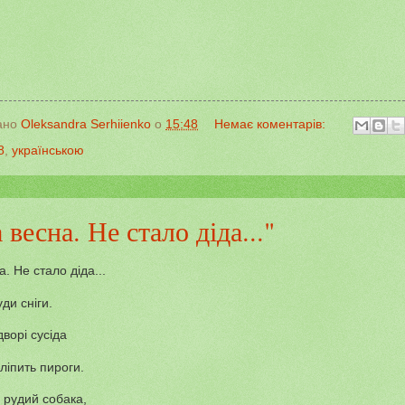
ано
Oleksandra Serhiienko
о
15:48
Немає коментарів:
8
,
українською
 весна. Не стало діда..."
. Не стало діда...
ди сніги.
ворі сусіда
ліпить пироги.
 рудий собака,