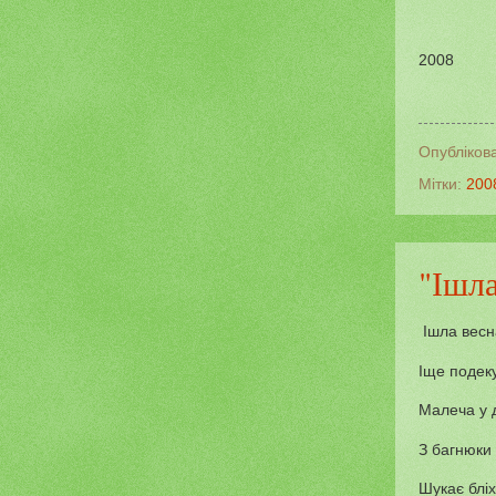
2008
Опубліков
Мітки:
200
"Ішла
Ішла весна
Іще подеку
Малеча у д
З багнюки 
Шукає бліх