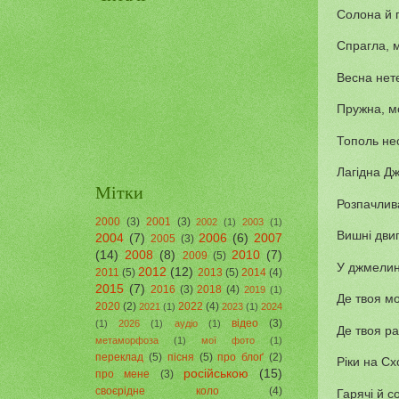
Солона й 
Спрагла, 
Весна нет
Пружна, м
Тополь нес
Лагідна Дж
Мітки
Розпачлив
2000
(3)
2001
(3)
2002
(1)
2003
(1)
Вишні дви
2004
(7)
2006
(6)
2007
2005
(3)
(14)
2008
(8)
2010
(7)
2009
(5)
У джмелин
2012
(12)
2011
(5)
2013
(5)
2014
(4)
2015
(7)
2016
(3)
2018
(4)
2019
(1)
Де твоя мо
2020
(2)
2022
(4)
2021
(1)
2023
(1)
2024
відео
(3)
(1)
2026
(1)
аудіо
(1)
Де твоя ра
метаморфоза
(1)
мої фото
(1)
переклад
(5)
пісня
(5)
про блоґ
(2)
Ріки на Сх
російською
(15)
про мене
(3)
своєрідне коло
(4)
Гарячі й с