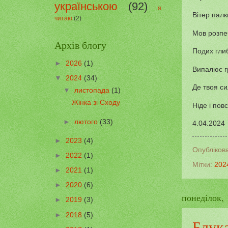
українською
(92)
я
Вітер палк
читаю
(2)
Мов розпе
Архів блогу
Подих гли
►
2026
(1)
Випалює г
▼
2024
(34)
Де твоя с
▼
листопада
(1)
Жінка зі Сходу
Ніде і пов
►
лютого
(33)
4.04.2024
►
2023
(4)
Опубліков
►
2022
(1)
Мітки:
202
►
2021
(1)
►
2020
(6)
понеділок, 
►
2019
(3)
►
2018
(5)
Блук