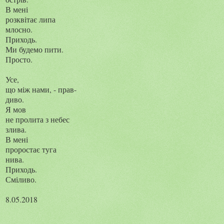
В мені
розквітає липа
млосно.
Приходь.
Ми будемо пити.
Просто.
Усе,
що між нами, - прав-
диво.
Я мов
не пролита з небес
злива.
В мені
проростає туга
нива.
Приходь.
Сміливо.
8.05.2018