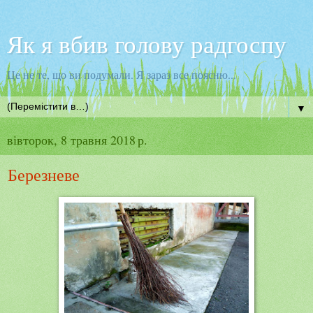
Як я вбив голову радгоспу
Це не те, що ви подумали. Я зараз все поясню...
▼
вівторок, 8 травня 2018 р.
Березневе