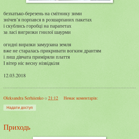
безхатько-березень на смітнику зими
знічев’я порпався в розшарпаних пакетах
і скублись горобці на парапетах
за ласі вигризки гнилої шаурми
огидні виразки замурзана земля
вже не старалась прикривати вогким дрантям
і лиш дівчата приміряли плаття
І вітер ніс весну нізвідкіля
12.03.2018
Oleksandra Serhiienko
о
21:12
Немає коментарів:
Надати доступ
Приходь