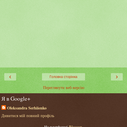
‹
›
Головна сторінка
Переглянути веб-версію
Я в Google+
Oleksandra Serhiienko
Дивитися мій повний профіль
На платформі
Blogger
.