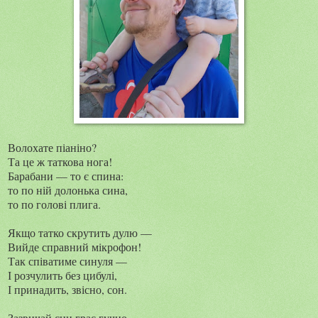
Волохате піаніно?
Та це ж таткова нога!
Барабани — то є спина:
то по ній долонька сина,
то по голові плига.
Якщо татко скрутить дулю —
Вийде справний мікрофон!
Так співатиме синуля —
І розчулить без цибулі,
І принадить, звісно, сон.
Зазвичай син грає гучно