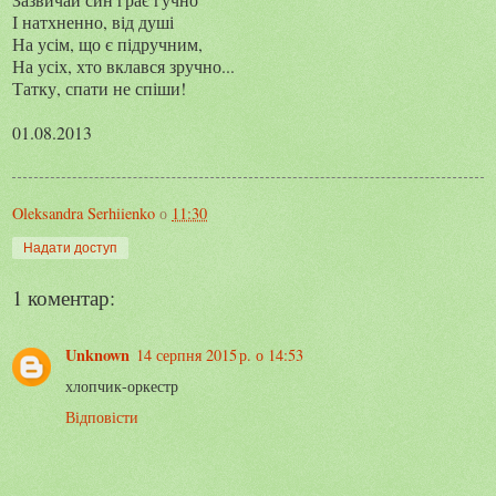
І натхненно, від душі
На усім, що є підручним,
На усіх, хто вклався зручно...
Татку, спати не спіши!
01.08.2013
Oleksandra Serhiienko
о
11:30
Надати доступ
1 коментар:
Unknown
14 серпня 2015 р. о 14:53
хлопчик-оркестр
Відповісти