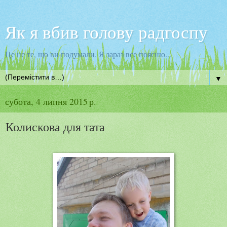
Як я вбив голову радгоспу
Це не те, що ви подумали. Я зараз все поясню...
▼
субота, 4 липня 2015 р.
Колискова для тата