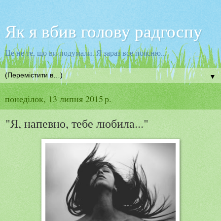
Як я вбив голову радгоспу
Це не те, що ви подумали. Я зараз все поясню...
▼
понеділок, 13 липня 2015 р.
"Я, напевно, тебе любила..."