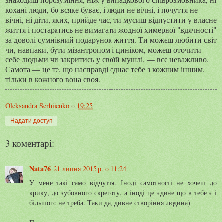
кохані люди, бо всяке буває, і люди не вічні, і почуття не
вічні, ні діти, яких, прийде час, ти мусиш відпустити у власне
життя і постаратись не вимагати жодної химерної "вдячності"
за доволі сумнівний подарунок життя. Ти можеш любити світ
чи, навпаки, бути мізантропом і циніком, можеш оточити
себе людьми чи закритись у своїй мушлі, — все неважливо.
Самота — це те, що насправді єднає тебе з кожним іншим,
тільки в кожного вона своя.
Oleksandra Serhiienko
о
19:25
Надати доступ
3 коментарі:
Nata76
21 липня 2015 р. о 11:24
У мене такі само відчуття. Іноді самотності не хочеш до
крику, до зубовного скреготу, а іноді це єдине що в тебе є і
більшого не треба. Таки да, дивне створіння людина)