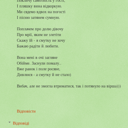
Покличу самотність у гості,
І пляшку вина відкоркую.
Ми сядемо вдвох на погості
І пісню затянем сумную.
Поплачем про долю дівочу
Про мрії, яким не злетіти
Скажу їй - я смутку не хочу
Бажаю радіти й любити.
Вона мені в очі загляне
Обійме. Заснули помалу..
Вже ранок і поле росяне,
Дивлюся - а смутку й не стало)
Вибач, але не змогла втриматися, так і потянуло на вірша)))
Відповісти
Відповіді