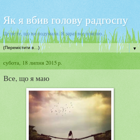
Як я вбив голову радгоспу
Це не те, що ви подумали. Я зараз все поясню...
▼
субота, 18 липня 2015 р.
Все, що я маю