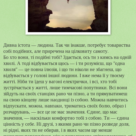
Дивна істота — людина. Так чи інакше, потребує товариства
собі подібних, але приречена на цілковиту самоту.
Бо хто вони, ті подібні тобі? Здається, ось ти з кимсь на одній
хвилі. А тоді відбувається щось — і ти розумієш, що "одна
хвиля" — це повна ілюзія, і що ти ніколи не збагнеш, що
відбувається у голові іншої людини. І вже нема її у твоєму
житті. Ніби ти їдеш у вагоні електрички, і всі, хто тобі
зустрічається у житті, лише тимчасові попутники. Всі вони
зійдуть на своїх станціях рано чи пізно, а ти прямуватимеш
на свою кінцеву лише наодинці із собою. Можна навчитись
відпускати, можна, навпаки, триматись своїх болю, образ і
розчарувань, — все це не має значення. Єдине, що має
значення, — наскільки комфортно тобі з собою. Ти — єдина
цінність у себе. Ні друзі, з якими рано чи пізно розведе доля,
ні рідні, яких ти не обирав, і в яких часом ще менше
знаходиш порозуміння, ніж у випадкового співрозмовника, ні