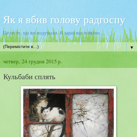
Як я вбив голову радгоспу
Це не те, що ви подумали. Я зараз все поясню...
▼
четвер, 24 грудня 2015 р.
Кульбаби сплять