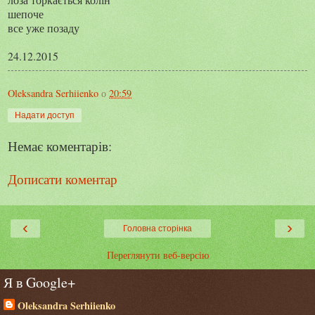
шепоче
все уже позаду
24.12.2015
Oleksandra Serhiienko
о
20:59
Надати доступ
Немає коментарів:
Дописати коментар
‹
›
Головна сторінка
Переглянути веб-версію
Я в Google+
Oleksandra Serhiienko