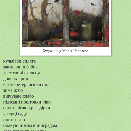
Художниця Марія Чепелева
кульбаби сплять
завмерли в бабок
тремтливі скельця
довгих крил
все перетерлося на пил
зима ж бо
відчуваю слабо
підземні поштовхи ріки
спостерігаю крізь дірки
у серці саду
плин і тлін
смакую пізнім виноградом
лоза торкається колін