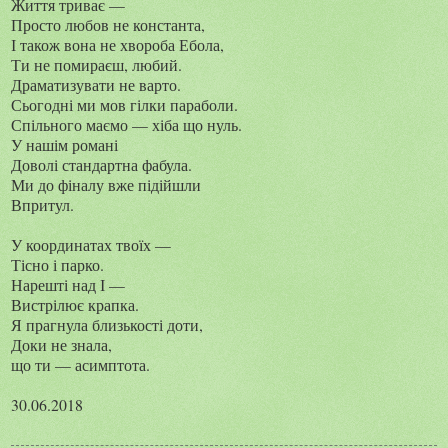
Життя триває —
Просто любов не константа,
І також вона не хвороба Ебола,
Ти не помираєш, любий.
Драматизувати не варто.
Сьогодні ми мов гілки параболи.
Спільного маємо — хіба що нуль.
У нашім романі
Доволі стандартна фабула.
Ми до фіналу вже підійшли
Впритул.
У координатах твоїх —
Тісно і парко.
Нарешті над І —
Вистрілює крапка.
Я прагнула близькості доти,
Доки не знала,
що ти — асимптота.
30.06.2018