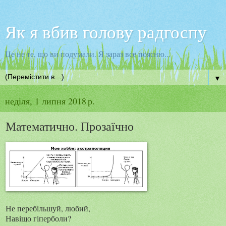
Як я вбив голову радгоспу
Це не те, що ви подумали. Я зараз все поясню...
▼
неділя, 1 липня 2018 р.
Математично. Прозаїчно
Не перебільшуй, любий,
Навіщо гіперболи?