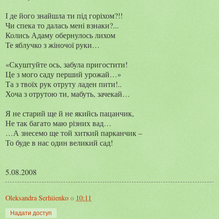
І де його знайшла ти під горіхом?!!
Чи спека то далась мені взнаки?...
Колись Адаму обернулось лихом
Те яблучко з жіночої руки…
«Скуштуйте ось, забула пригостити!
Це з мого саду перший урожай…»
Та з твоїх рук отруту ладен пити!..
Хоча з отрутою ти, мабуть, зачекай…
Я не старий ще й не якийсь пацанчик,
Не так багато маю різних вад…
…А знесемо ще той хиткий парканчик –
То буде в нас один великий сад!
5.08.2008
Oleksandra Serhiienko
о
10:11
Надати доступ