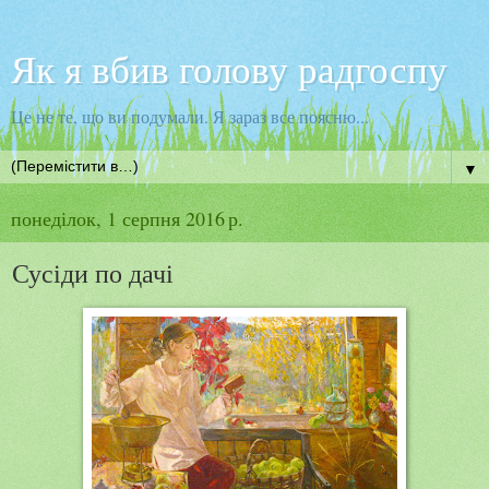
Як я вбив голову радгоспу
Це не те, що ви подумали. Я зараз все поясню...
▼
понеділок, 1 серпня 2016 р.
Сусіди по дачі