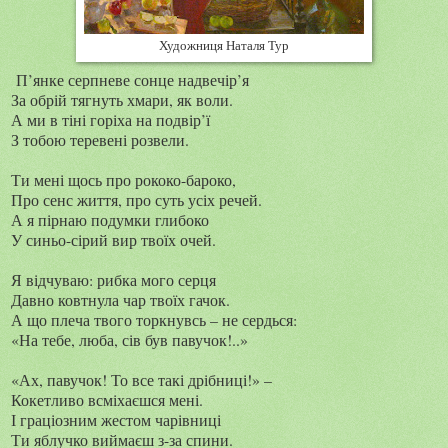
Художниця Наталя Тур
П’янке серпневе сонце надвечір’я
За обрій тягнуть хмари, як воли.
А ми в тіні горіха на подвір’ї
З тобою теревені розвели.
Ти мені щось про рококо-бароко,
Про сенс життя, про суть усіх речей.
А я пірнаю подумки глибоко
У синьо-сірий вир твоїх очей.
Я відчуваю: рибка мого серця
Давно ковтнула чар твоїх гачок.
А що плеча твого торкнувсь – не сердься:
«На тебе, люба, сів був павучок!..»
«Ах, павучок! То все такі дрібниці!» –
Кокетливо всміхаєшся мені.
І граціозним жестом чарівниці
Ти яблучко виймаєш з-за спини.